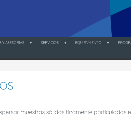
 Y ASESORÍAS
SERVICIOS
EQUIPAMIENTO
PROGR
LOS
spersar muestras sólidas finamente particuladas e