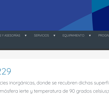
 Y ASESORÍAS
SERVICIOS
EQUIPAMIENTO
PROGR
229
ies inorgánicas, donde se recubren dichas superf
 atmósfera
ierte
y temperatura de 90 grados
celsius;