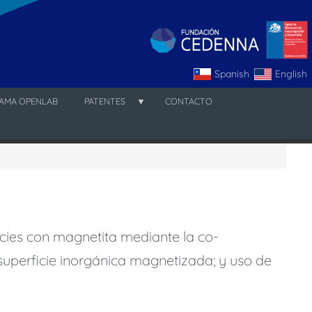
Spanish
English
AMA OPENLAB
PATENTES
CONTACTO
icies con magnetita mediante la
co
-
superficie
inorgánica magnetizada; y uso de