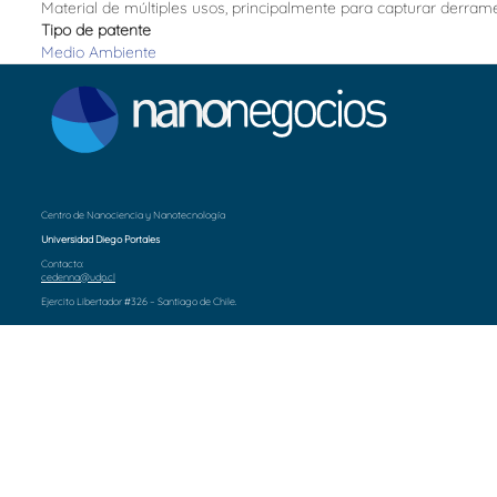
Material de múltiples usos, principalmente para capturar derra
Tipo de patente
Medio Ambiente
Centro de Nanociencia y Nanotecnología
Universidad Diego Portales
Contacto:
cedenna@udp.cl
Ejercito Libertador #326 – Santiago de Chile.